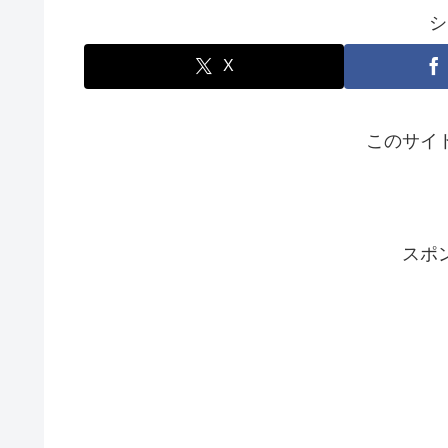
シ
X
このサイ
スポ