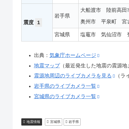
大船渡市
陸前高田
岩手県
奥州市
平泉町
宮
震度
1
宮城県
塩竈市
気仙沼市
出典：
気象庁ホームページ
地震マップ
（最近発生した地震の震源地
震源地周辺のライブカメラを見る
（ラ
岩手県のライブカメラ一覧
宮城県のライブカメラ一覧
地震情報
宮城県
岩手県