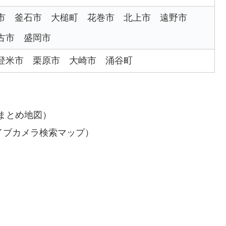
市
釜石市
大槌町
花巻市
北上市
遠野市
古市
盛岡市
登米市
栗原市
大崎市
涌谷町
まとめ地図）
イブカメラ検索マップ）