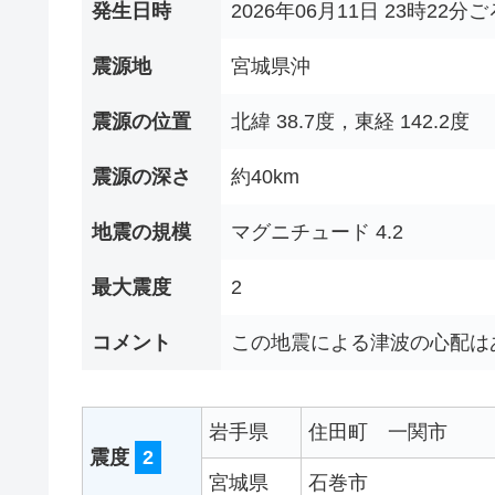
発生日時
2026年06月11日 23時22分ご
震源地
宮城県沖
震源の位置
北緯 38.7度，東経 142.2度
震源の深さ
約40km
地震の規模
マグニチュード 4.2
最大震度
2
コメント
この地震による津波の心配は
岩手県
住田町
一関市
震度
2
宮城県
石巻市