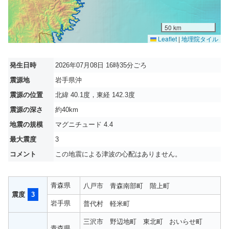
50 km
Leaflet
|
地理院タイル
発生日時
2026年07月08日 16時35分ごろ
震源地
岩手県沖
震源の位置
北緯 40.1度，東経 142.3度
震源の深さ
約40km
地震の規模
マグニチュード 4.4
最大震度
3
コメント
この地震による津波の心配はありません。
青森県
八戸市
青森南部町
階上町
震度
3
岩手県
普代村
軽米町
三沢市
野辺地町
東北町
おいらせ町
青森県