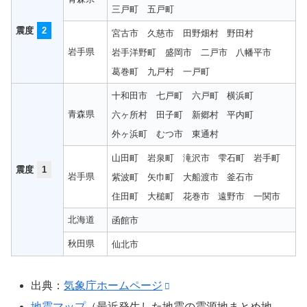
三戸町
五戸町
震度
2
宮古市
久慈市
田野畑村
野田村
岩手県
岩手洋野町
盛岡市
二戸市
八幡平市
葛巻町
九戸村
一戸町
十和田市
七戸町
六戸町
横浜町
青森県
六ヶ所村
田子町
新郷村
平内町
外ヶ浜町
むつ市
東通村
山田町
岩泉町
滝沢市
雫石町
岩手町
震度
1
岩手県
紫波町
矢巾町
大船渡市
釜石市
住田町
大槌町
花巻市
遠野市
一関市
北海道
函館市
秋田県
仙北市
出典：
気象庁ホームページ
地震マップ
（最近発生した地震の震源地まとめ地