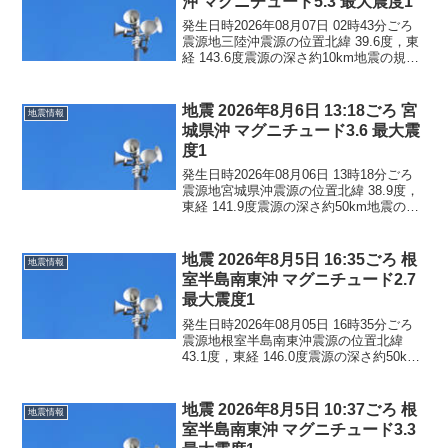
沖 マグニチュード5.3 最大震度1
発生日時2026年08月07日 02時43分ごろ
震源地三陸沖震源の位置北緯 39.6度，東
経 143.6度震源の深さ約10km地震の規模
マグニチュード 5.3最大震度1コメントこ
の地震による津波の心配はありません。
震度1青森県青森南部町階上...
地震 2026年8月6日 13:18ごろ 宮
地震情報
城県沖 マグニチュード3.6 最大震
度1
発生日時2026年08月06日 13時18分ごろ
震源地宮城県沖震源の位置北緯 38.9度，
東経 141.9度震源の深さ約50km地震の規
模マグニチュード 3.6最大震度1コメント
この地震による津波の心配はありませ
ん。震度1岩手県大船渡市陸前...
地震 2026年8月5日 16:35ごろ 根
地震情報
室半島南東沖 マグニチュード2.7
最大震度1
発生日時2026年08月05日 16時35分ごろ
震源地根室半島南東沖震源の位置北緯
43.1度，東経 146.0度震源の深さ約50km
地震の規模マグニチュード 2.7最大震度1
コメントこの地震による津波の心配はあ
りません。震度1北海道根室市
地震 2026年8月5日 10:37ごろ 根
地震情報
室半島南東沖 マグニチュード3.3