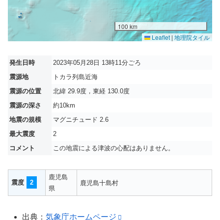
100 km
Leaflet
|
地理院タイル
発生日時
2023年05月28日 13時11分ごろ
震源地
トカラ列島近海
震源の位置
北緯 29.9度，東経 130.0度
震源の深さ
約10km
地震の規模
マグニチュード 2.6
最大震度
2
コメント
この地震による津波の心配はありません。
鹿児島
震度
2
鹿児島十島村
県
出典：
気象庁ホームページ