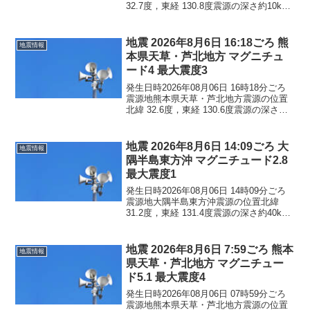
32.7度，東経 130.8度震源の深さ約10km
地震の規模マグニチュード 4.5最大震度4
コメントこの地震による津波の心配はあ
りません。震度4熊本県熊本西...
地震 2026年8月6日 16:18ごろ 熊
地震情報
本県天草・芦北地方 マグニチュ
ード4 最大震度3
発生日時2026年08月06日 16時18分ごろ
震源地熊本県天草・芦北地方震源の位置
北緯 32.6度，東経 130.6度震源の深さ約
10km地震の規模マグニチュード 4.0最大
震度3コメントこの地震による津波の心配
はありません。震度3熊本県...
地震 2026年8月6日 14:09ごろ 大
地震情報
隅半島東方沖 マグニチュード2.8
最大震度1
発生日時2026年08月06日 14時09分ごろ
震源地大隅半島東方沖震源の位置北緯
31.2度，東経 131.4度震源の深さ約40km
地震の規模マグニチュード 2.8最大震度1
コメントこの地震による津波の心配はあ
りません。震度1鹿児島県鹿屋...
地震 2026年8月6日 7:59ごろ 熊本
地震情報
県天草・芦北地方 マグニチュー
ド5.1 最大震度4
発生日時2026年08月06日 07時59分ごろ
震源地熊本県天草・芦北地方震源の位置