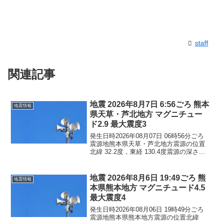
staff
関連記事
地震 2026年8月7日 6:56ごろ 熊本
地震情報
県天草・芦北地方 マグニチュー
ド2.9 最大震度3
発生日時2026年08月07日 06時56分ごろ
震源地熊本県天草・芦北地方震源の位置
北緯 32.2度，東経 130.4度震源の深さ約
10km地震の規模マグニチュード 2.9最大
震度3コメントこの地震による津波の心配
はありません。震度3熊本県...
地震 2026年8月6日 19:49ごろ 熊
地震情報
本県熊本地方 マグニチュード4.5
最大震度4
発生日時2026年08月06日 19時49分ごろ
震源地熊本県熊本地方震源の位置北緯