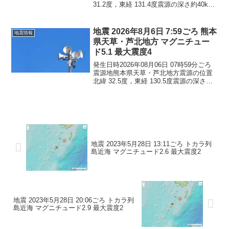
31.2度，東経 131.4度震源の深さ約40km
地震の規模マグニチュード 2.8最大震度1
コメントこの地震による津波の心配はあ
りません。震度1鹿児島県鹿屋...
地震 2026年8月6日 7:59ごろ 熊本
地震情報
県天草・芦北地方 マグニチュー
ド5.1 最大震度4
発生日時2026年08月06日 07時59分ごろ
震源地熊本県天草・芦北地方震源の位置
北緯 32.5度，東経 130.5度震源の深さ約
10km地震の規模マグニチュード 5.1最大
震度4コメントこの地震による津波の心配
はありません。震度4長崎県...
地震 2023年5月28日 13:11ごろ トカラ列
島近海 マグニチュード2.6 最大震度2
地震 2023年5月28日 20:06ごろ トカラ列
島近海 マグニチュード2.9 最大震度2