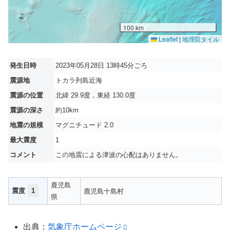
100 km
Leaflet
|
地理院タイル
発生日時
2023年05月28日 13時45分ごろ
震源地
トカラ列島近海
震源の位置
北緯 29.9度，東経 130.0度
震源の深さ
約10km
地震の規模
マグニチュード 2.0
最大震度
1
コメント
この地震による津波の心配はありません。
鹿児島
震度
1
鹿児島十島村
県
出典：
気象庁ホームページ