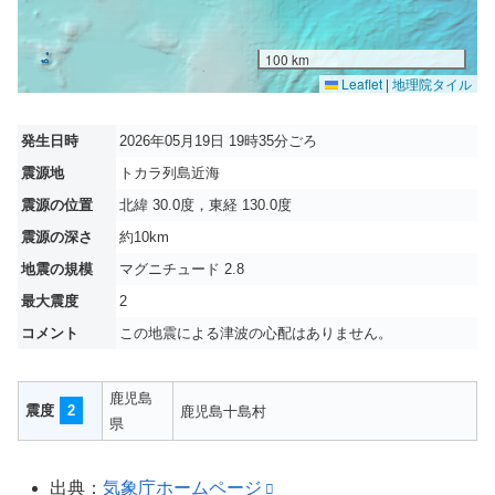
100 km
Leaflet
|
地理院タイル
発生日時
2026年05月19日 19時35分ごろ
震源地
トカラ列島近海
震源の位置
北緯 30.0度，東経 130.0度
震源の深さ
約10km
地震の規模
マグニチュード 2.8
最大震度
2
コメント
この地震による津波の心配はありません。
鹿児島
震度
2
鹿児島十島村
県
出典：
気象庁ホームページ