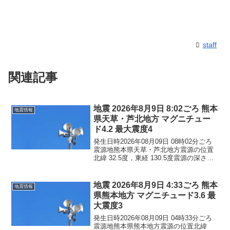
staff
関連記事
地震 2026年8月9日 8:02ごろ 熊本
地震情報
県天草・芦北地方 マグニチュー
ド4.2 最大震度4
発生日時2026年08月09日 08時02分ごろ
震源地熊本県天草・芦北地方震源の位置
北緯 32.5度，東経 130.5度震源の深さ約
10km地震の規模マグニチュード 4.2最大
震度4コメントこの地震による津波の心配
はありません。震度4熊本県...
地震 2026年8月9日 4:33ごろ 熊本
地震情報
県熊本地方 マグニチュード3.6 最
大震度3
発生日時2026年08月09日 04時33分ごろ
震源地熊本県熊本地方震源の位置北緯