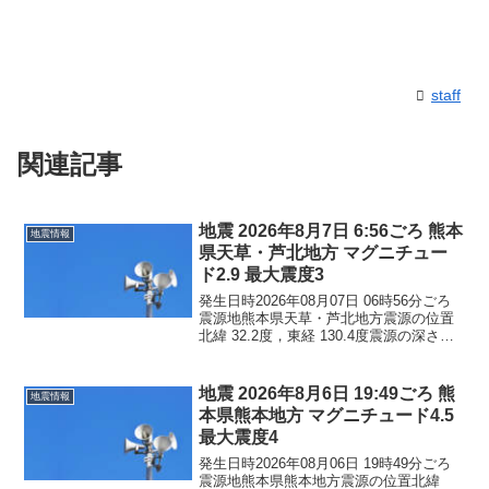
staff
関連記事
地震 2026年8月7日 6:56ごろ 熊本
地震情報
県天草・芦北地方 マグニチュー
ド2.9 最大震度3
発生日時2026年08月07日 06時56分ごろ
震源地熊本県天草・芦北地方震源の位置
北緯 32.2度，東経 130.4度震源の深さ約
10km地震の規模マグニチュード 2.9最大
震度3コメントこの地震による津波の心配
はありません。震度3熊本県...
地震 2026年8月6日 19:49ごろ 熊
地震情報
本県熊本地方 マグニチュード4.5
最大震度4
発生日時2026年08月06日 19時49分ごろ
震源地熊本県熊本地方震源の位置北緯