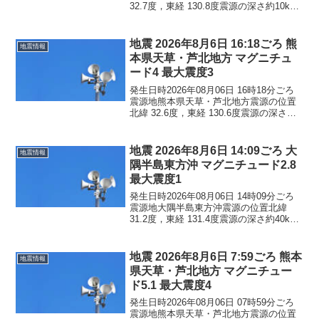
32.7度，東経 130.8度震源の深さ約10km
地震の規模マグニチュード 4.5最大震度4
コメントこの地震による津波の心配はあ
りません。震度4熊本県熊本西...
地震 2026年8月6日 16:18ごろ 熊
地震情報
本県天草・芦北地方 マグニチュ
ード4 最大震度3
発生日時2026年08月06日 16時18分ごろ
震源地熊本県天草・芦北地方震源の位置
北緯 32.6度，東経 130.6度震源の深さ約
10km地震の規模マグニチュード 4.0最大
震度3コメントこの地震による津波の心配
はありません。震度3熊本県...
地震 2026年8月6日 14:09ごろ 大
地震情報
隅半島東方沖 マグニチュード2.8
最大震度1
発生日時2026年08月06日 14時09分ごろ
震源地大隅半島東方沖震源の位置北緯
31.2度，東経 131.4度震源の深さ約40km
地震の規模マグニチュード 2.8最大震度1
コメントこの地震による津波の心配はあ
りません。震度1鹿児島県鹿屋...
地震 2026年8月6日 7:59ごろ 熊本
地震情報
県天草・芦北地方 マグニチュー
ド5.1 最大震度4
発生日時2026年08月06日 07時59分ごろ
震源地熊本県天草・芦北地方震源の位置