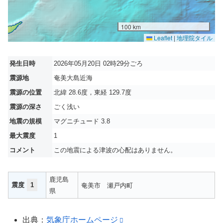
100 km
Leaflet
|
地理院タイル
発生日時
2026年05月20日 02時29分ごろ
震源地
奄美大島近海
震源の位置
北緯 28.6度，東経 129.7度
震源の深さ
ごく浅い
地震の規模
マグニチュード 3.8
最大震度
1
コメント
この地震による津波の心配はありません。
鹿児島
震度
1
奄美市
瀬戸内町
県
出典：
気象庁ホームページ